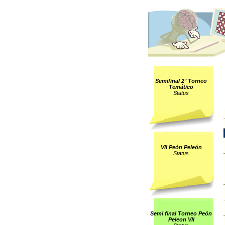
Semifinal 2° Torneo
Temático
Status
VII Peón Peleón
Status
Semi final Torneo Peón
Peleon VII