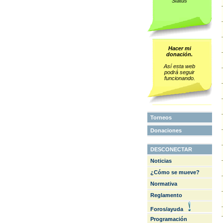
Status
Hacer mi
donación.
Así esta web
podrá seguir
funcionando.
Torneos
Donaciones
DESCONECTAR
Noticias
¿Cómo se mueve?
Normativa
Reglamento
Foros/ayuda
Programación