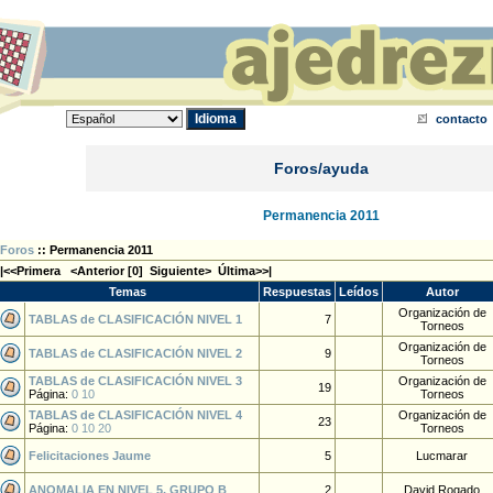
contacto
Foros/ayuda
Permanencia 2011
Foros
:: Permanencia 2011
|<<Primera <Anterior [
0
] Siguiente> Última>>|
Temas
Respuestas
Leídos
Autor
Organización de
TABLAS de CLASIFICACIÓN NIVEL 1
7
Torneos
Organización de
TABLAS de CLASIFICACIÓN NIVEL 2
9
Torneos
TABLAS de CLASIFICACIÓN NIVEL 3
Organización de
19
Página:
0
10
Torneos
TABLAS de CLASIFICACIÓN NIVEL 4
Organización de
23
Página:
0
10
20
Torneos
Felicitaciones Jaume
5
Lucmarar
ANOMALIA EN NIVEL 5, GRUPO B
2
David Rogado