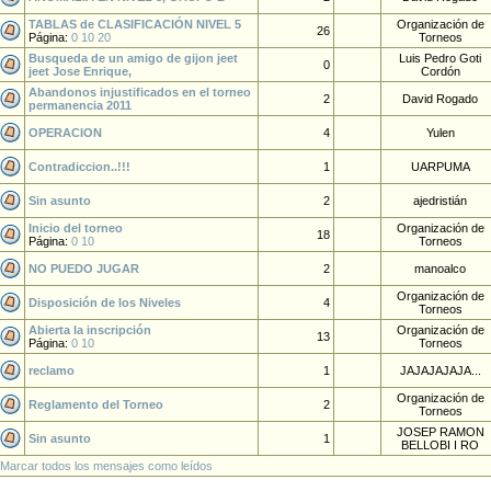
TABLAS de CLASIFICACIÓN NIVEL 5
Organización de
26
Página:
0
10
20
Torneos
Busqueda de un amigo de gijon jeet
Luis Pedro Goti
0
jeet Jose Enrique,
Cordón
Abandonos injustificados en el torneo
2
David Rogado
permanencia 2011
OPERACION
4
Yulen
Contradiccion..!!!
1
UARPUMA
Sin asunto
2
ajedristián
Inicio del torneo
Organización de
18
Página:
0
10
Torneos
NO PUEDO JUGAR
2
manoalco
Organización de
Disposición de los Niveles
4
Torneos
Abierta la inscripción
Organización de
13
Página:
0
10
Torneos
reclamo
1
JAJAJAJAJA...
Organización de
Reglamento del Torneo
2
Torneos
JOSEP RAMON
Sin asunto
1
BELLOBI I RO
Marcar todos los mensajes como leídos