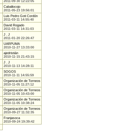
2011-09-30 12:22:05
Caballocojo
2011-05-23 19:56:01
Luis Pedro Goti Cordón
2011-03-11 14:55:40
David Rogado
2011-03-11 14:31:03
J . J
2011-01-20 22:26:47
UARPUMA
2010-11-27 13:33:00
ajedristián
2010-11-15 21:43:15
J . J
2010-11-13 14:28:11
SOGOS
2010-11-11 14:55:59
Organización de Torneos
2010-11-05 11:27:12
Organización de Torneos
2010-11-05 10:43:00
Organización de Torneos
2010-11-05 10:38:24
Organización de Torneos
2010-09-27 11:32:35
Franjasoca
2010-09-24 19:39:42