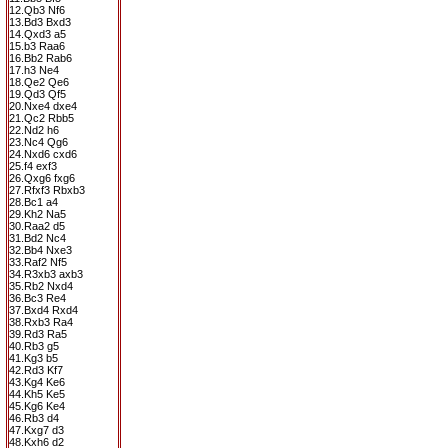
12.Qb3 Nf6
13.Bd3 Bxd3
14.Qxd3 a5
15.b3 Raa6
16.Bb2 Rab6
17.h3 Ne4
18.Qe2 Qe6
19.Qd3 Qf5
20.Nxe4 dxe4
21.Qc2 Rbb5
22.Nd2 h6
23.Nc4 Qg6
24.Nxd6 cxd6
25.f4 exf3
26.Qxg6 fxg6
27.Rfxf3 Rbxb3
28.Bc1 a4
29.Kh2 Na5
30.Raa2 d5
31.Bd2 Nc4
32.Bb4 Nxe3
33.Raf2 Nf5
34.R3xb3 axb3
35.Rb2 Nxd4
36.Bc3 Re4
37.Bxd4 Rxd4
38.Rxb3 Ra4
39.Rd3 Ra5
40.Rb3 g5
41.Kg3 b5
42.Rd3 Kf7
43.Kg4 Ke6
44.Kh5 Ke5
45.Kg6 Ke4
46.Rb3 d4
47.Kxg7 d3
48.Kxh6 d2