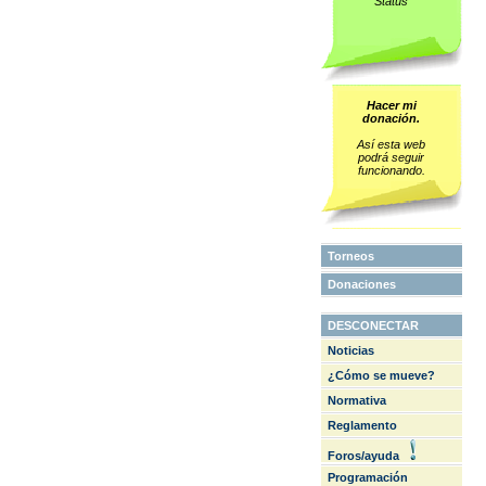
Status
Hacer mi
donación.
Así esta web
podrá seguir
funcionando.
Torneos
Donaciones
DESCONECTAR
Noticias
¿Cómo se mueve?
Normativa
Reglamento
Foros/ayuda
Programación