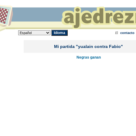
contacto
Mi partida "yualain contra Fabio"
Negras ganan