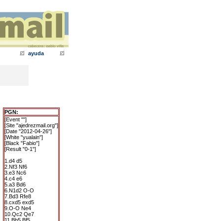
ayuda
PGN:
[Event ""]
[Site "ajedrezmail.org"]
[Date "2012-04-26"]
[White "yualain"]
[Black "Fabio"]
[Result "0-1"]
1.d4 d5
2.Nf3 Nf6
3.e3 Nc6
4.c4 e6
5.a3 Bd6
6.N1d2 O-O
7.Bd3 Rfe8
8.cxd5 exd5
9.O-O Ne4
10.Qc2 Qe7
11.Bb5 Bf5