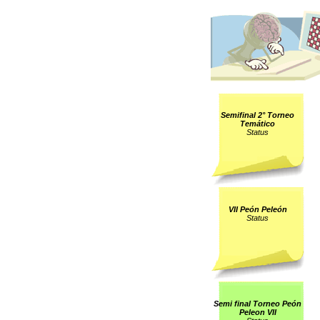
Semifinal 2° Torneo
Temático
Status
VII Peón Peleón
Status
Semi final Torneo Peón
Peleon VII