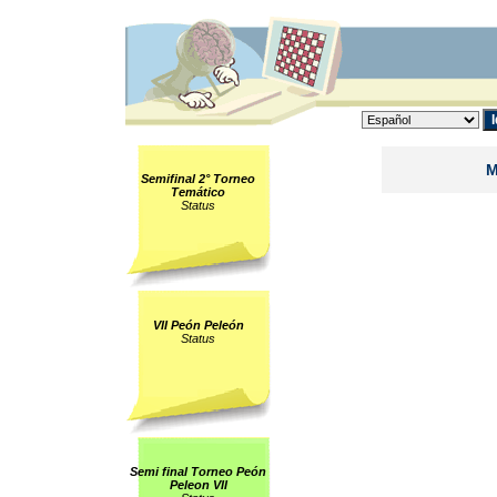
M
Semifinal 2° Torneo
Temático
Status
VII Peón Peleón
Status
Semi final Torneo Peón
Peleon VII