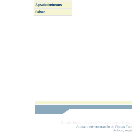
Agradecimientos
Países
Español
English
Français
Русско/Russian
Deuts
Aracasa Administración de Fincas Fue
Setlogo, rega