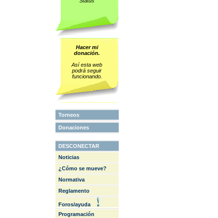
Status
Hacer mi
donación.
Así esta web
podrá seguir
funcionando.
Torneos
Donaciones
DESCONECTAR
Noticias
¿Cómo se mueve?
Normativa
Reglamento
Foros/ayuda
Programación