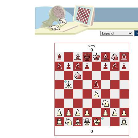
5 mv.
()
()