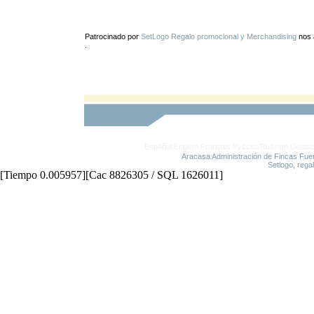
Patrocinado por
SetLogo Regalo promocional y Merchandising
nos 
.
Español
English
Français
Русско/Russian
Deuts
Aracasa Administración de Fincas Fue
Setlogo, rega
[Tiempo 0.005957][Cac 8826305 / SQL 1626011]